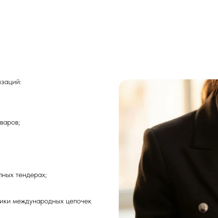
изаций:
варов;
пных тендерах;
ники международных цепочек