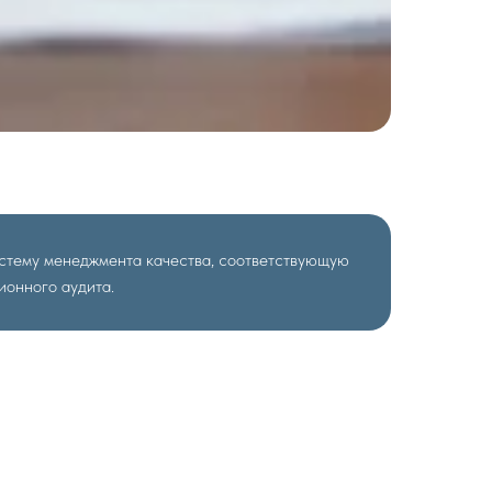
истему менеджмента качества, соответствующую
ионного аудита.