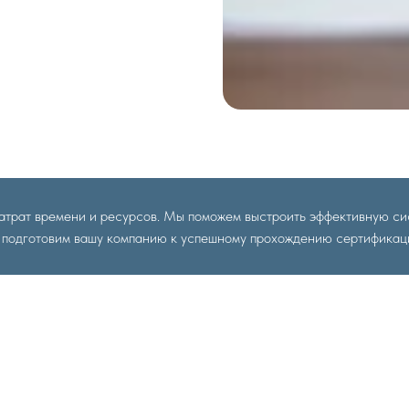
затрат времени и ресурсов. Мы поможем выстроить эффективную с
 подготовим вашу компанию к успешному прохождению сертификац