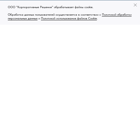
ООО "Корпоративные Решения" обрабатывает файлы cookie.
Обработка данных пользователей осуществляется в соответствии с
Политикой обработки
персональных данных
и
Политикой использования файлов Cookie
.
О
компани
и
Правовая информация
Оказываемые услуги
ООО "Корпоративные Решения" является
оператором по обработке
персональных данных
, информация об обработке персональных
данных и сведения о реализуемых требованиях к защите
персональных данных отражены в
Политике в отношении обработки
персональных данных
.