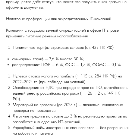
преимущества даёт статус, кто может его получить и как правильно
оформить документы.
Налоговые преференции для аккредитованных IT‑компаний
Компании с государственной аккредитацией в сфере IT вправе
применять льготные режимы налогообложения:
Пониженные тарифы страховых взносов (ст. 427 НК РФ):
суммарный тариф — 7,6 % вместо 30 %;
распределение: ПФР — 6 %, ФСС — 1,5 %, ФОМС — 0,1 %.
Нулевая ставка налога на прибыль (п. 1.15 ст. 284 НК РФ) на
2022–2024 гг. (при соблюдении условий).
Освобождение от НДС при передаче прав на ПО, включённое в
единый реестр российских программ (пп. 26 п. 2 ст. 149 НК
РФ).
Мораторий на проверки (до 2025 г.) — плановые неналоговые
проверки не проводятся.
Льготные кредиты по ставке до 3 % на реализацию проектов по
разработке и внедрению ИТ‑решений.
Упрощённый найм иностранных специалистов — без разрешения
на работу или патента.