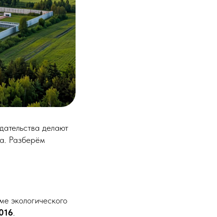
дательства делают
а. Разберём
ме экологического
016
.