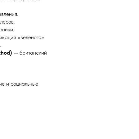
авления.
лесов.
оники.
икации «зелёного»
.
thod)
— британский
ие и социальные