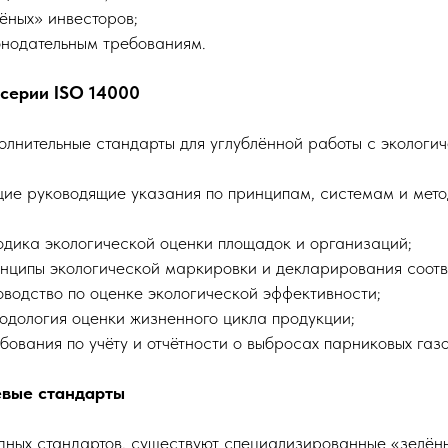
ёных» инвесторов;
онодательным требованиям.
 серии ISO 14000
олнительные стандарты для углублённой работы с экологи
ие руководящие указания по принципам, системам и мето
дика экологической оценки площадок и организаций;
ципы экологической маркировки и декларирования соотве
водство по оценке экологической эффективности;
одология оценки жизненного цикла продукции;
ования по учёту и отчётности о выбросах парниковых газо
евые стандарты
ых стандартов, существуют специализированные «зелён