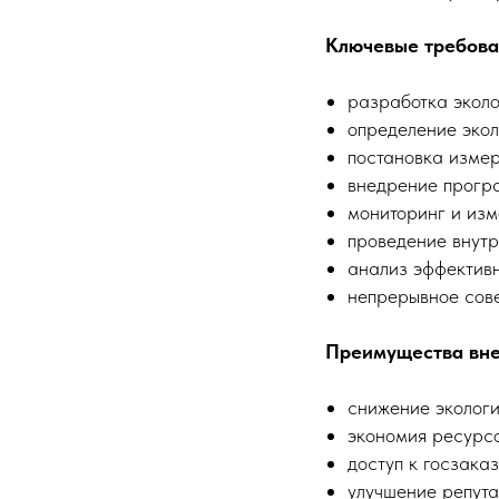
Ключевые требова
разработка эколо
определение экол
постановка измер
внедрение програ
мониторинг и изм
проведение внутр
анализ эффективн
непрерывное сов
Преимущества вне
снижение экологи
экономия ресурсо
доступ к госзак
улучшение репута