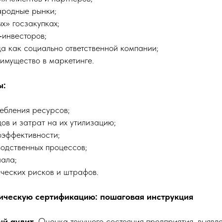
ародные рынки;
х» госзакупках;
‑инвесторов;
а как социально ответственной компании;
имущество в маркетинге.
ы:
ебления ресурсов;
ов и затрат на их утилизацию;
оэффективности;
одственных процессов;
ала;
ческих рисков и штрафов.
гическую сертификацию: пошаговая инструкция
й аудит.
Оценка текущего состояния предприятия, выявле