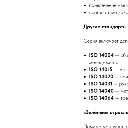
привлечение «зел
соответствие зак
Другие стандарты
Серия включает доп
ISO 14004
— общ
менеджмента;
ISO 14015
— мето
ISO 14020
— прин
ISO 14031
— руко
ISO 14040
— мет
ISO 14064
— треб
«Зелёные» отрасл
Помимо международн