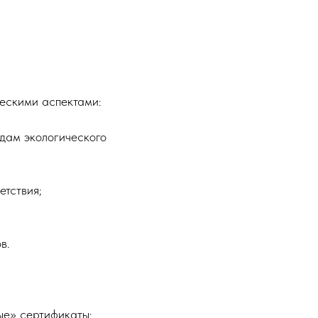
ческими аспектами:
дам экологического
тствия;
в.
ые» сертификаты: