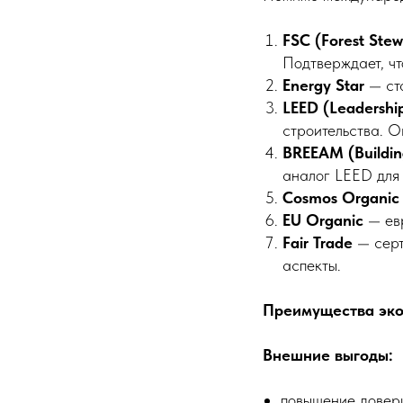
FSC (Forest Stew
Подтверждает, чт
Energy Star
— ста
LEED (Leadership
строительства. О
BREEAM (Buildin
аналог LEED для 
Cosmos Organic 
EU Organic
— евр
Fair Trade
— серт
аспекты.
Преимущества эко
Внешние выгоды:
повышение довери