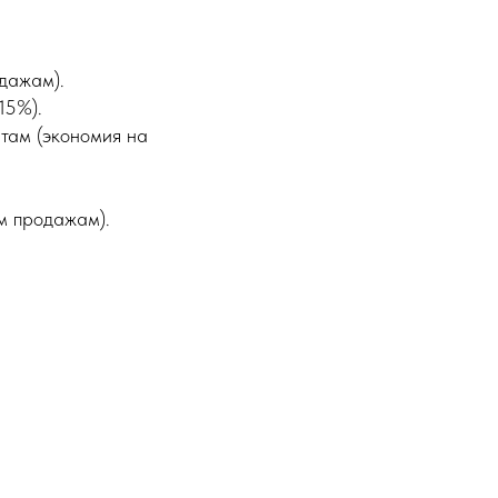
дажам).
15%).
там (экономия на
м продажам).