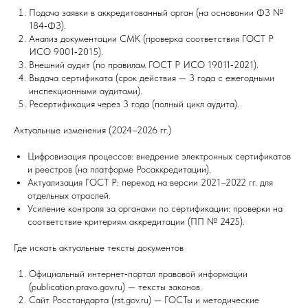
Подача заявки в аккредитованный орган (на основании ФЗ №
184‑ФЗ).
Анализ документации СМК (проверка соответствия ГОСТ Р
ИСО 9001‑2015).
Внешний аудит (по правилам ГОСТ Р ИСО 19011‑2021).
Выдача сертификата (срок действия — 3 года с ежегодными
инспекционными аудитами).
Ресертификация через 3 года (полный цикл аудита).
Актуальные изменения (2024–2026 гг.)
Цифровизация процессов: внедрение электронных сертификатов
и реестров (на платформе Росаккредитации).
Актуализация ГОСТ Р: переход на версии 2021–2022 гг. для
отдельных отраслей.
Усиление контроля за органами по сертификации: проверки на
соответствие критериям аккредитации (ПП № 2425).
Где искать актуальные тексты документов
Официальный интернет‑портал правовой информации
(publication.pravo.gov.ru) — тексты законов.
Сайт Росстандарта (rst.gov.ru) — ГОСТы и методические