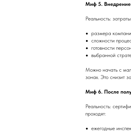
Миф 5. Внедрение
Реальность: затраты
размера компани
сложности процес
готовности персо
выбранной страте
Можно начать с мал
зонах. Это снизит з
Миф 6. После пол
Реальность: сертиф
проходят:
ежегодные инспе