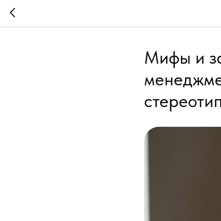
Мифы и з
менеджме
стереоти