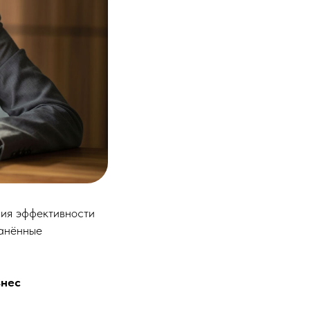
ия эффективности
ранённые
знес