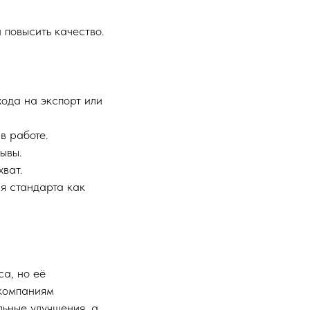
 повысить качество.
хода на экспорт или
в работе.
ывы.
хват.
я стандарта как
а, но её
 компаниям
ьные улучшения, а