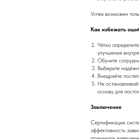
Успех возможен тол
Как избежать оши
Чётко определите
улучшения внутр
Обучите сотрудни
Выберите надёжн
Внедряйте постеп
Не останавливайт
основу для посто
Заключение
Сертификация систе
эффективность зави
принимать взвешенн