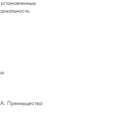
т установленным
ормальность:
а.
МК. Преимущества: