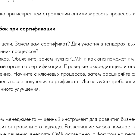
ько при искреннем стремлении оптимизировать процессы и
бок при сертификации
 цели. Зачем вам сертификат? Для участия в тендерах, вы
енних процессов?
ков. Объясните, зачем нужна СМК и как она поможет им 
ый орган по сертификации. Проверьте аккредитацию и отз
енно. Начните с ключевых процессов, затем расширяйте о
есь после получения сертификата. Используйте требовани
янного улучшения.
м менеджмента — ценный инструмент для развития бизнес
сит от правильного подхода. Развенчание мифов помогает
ые решения: внедрять СМК осознанно, с фокусом на реал